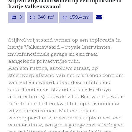
Stijlvol vrijstaand wonen op een toplocatie in
hartje Valkenswaard
3
340 m²
159,4 m²
Stijlvol vrijstaand wonen op een toplocatie in
hartje Valkenswaard – royale leefruimtes,
multifunctionele garage en een fraai
aangelegde privacyrijke tuin.
Aan een rustige, autoluwe straat, op
steenworp afstand van het bruisende centrum
van Valkenswaard, staat deze uitstekend
onderhouden vrijstaande onder Hertroys
architectuur gebouwde villa. Een woning waar
ruimte, comfort en kwaliteit op harmonieuze
wijze samenkomen. Met een royale
woonoppervlakte, meerdere slaapkamers, een
sauna-ruimte, een grote garage met vliering en
een schitterend aangelegde tuin is dit een