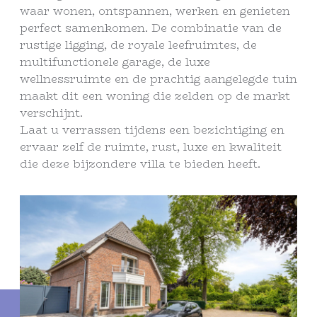
waar wonen, ontspannen, werken en genieten
perfect samenkomen. De combinatie van de
rustige ligging, de royale leefruimtes, de
multifunctionele garage, de luxe
wellnessruimte en de prachtig aangelegde tuin
maakt dit een woning die zelden op de markt
verschijnt.
Laat u verrassen tijdens een bezichtiging en
ervaar zelf de ruimte, rust, luxe en kwaliteit
die deze bijzondere villa te bieden heeft.