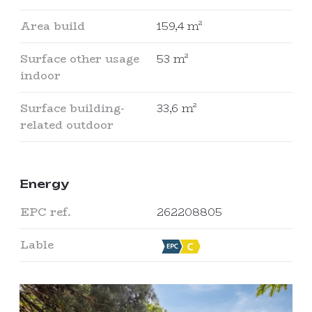
Area build
159,4 m²
Surface other usage
53 m²
indoor
Surface building-
33,6 m²
related outdoor
Energy
EPC ref.
262208805
Lable