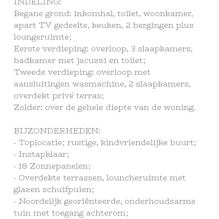
INDELING:
Begane grond: inkomhal, toilet, woonkamer,
apart TV gedeelte, keuken, 2 bergingen plus
loungeruimte;
Eerste verdieping: overloop, 3 slaapkamers,
badkamer met jacuzzi en toilet;
Tweede verdieping: overloop met
aansluitingen wasmachine, 2 slaapkamers,
overdekt privé terras;
Zolder: over de gehele diepte van de woning.
BIJZONDERHEDEN:
- Toplocatie; rustige, kindvriendelijke buurt;
- Instapklaar;
- 18 Zonnepanelen;
- Overdekte terrassen, louncheruimte met
glazen schuifpuien;
- Noordelijk georiënteerde, onderhoudsarme
tuin met toegang achterom;