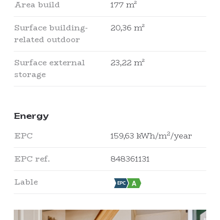
Area build
177 m²
Surface building-
20,36 m²
related outdoor
Surface external
23,22 m²
storage
Energy
2
EPC
159,63 kWh/m
/year
EPC ref.
848361131
Lable